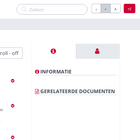
nl
A
A
A
oll - off
a
INFORMATIE
GERELATEERDE DOCUMENTEN
en
a