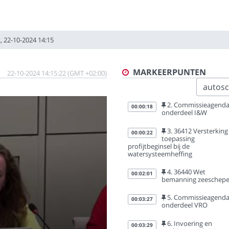
 22-10-2024 14:15
MARKEERPUNTEN
22-10-2024 14:15:22 (GMT +02:00)
autoscr
2. Commissieagend
00:00:18
onderdeel I&W
3. 36412 Versterking
00:00:22
toepassing
profijtbeginsel bij de
watersysteemheffing
4. 36440 Wet
00:02:01
bemanning zeeschep
5. Commissieagend
00:03:27
onderdeel VRO
6. Invoering en
00:03:29