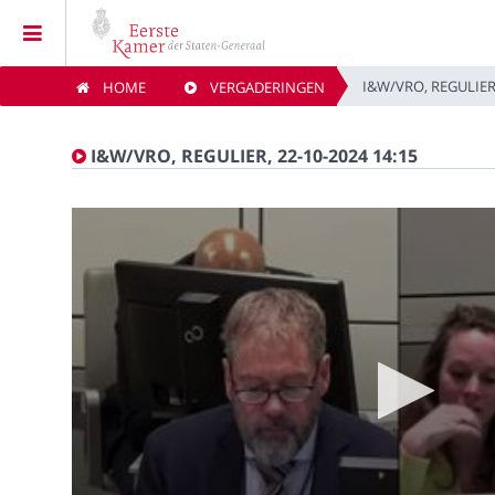
I&W/VRO, REGULIER,
HOME
VERGADERINGEN
Home
I&W/VRO, REGULIER, 22-10-2024 14:15
Vergaderingen
Live vergaderingen
Kijklijst
Zoeken
Privacybeleid