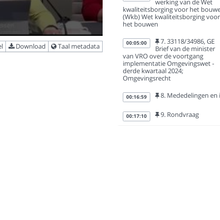
werking van de Wet
kwaliteitsborging voor het bouw
(Wkb) Wet kwaliteitsborging voor
het bouwen
7. 33118/34986, GE
00:05:00
l
Download
Taal metadata
Brief van de minister
van VRO over de voortgang
implementatie Omgevingswet -
derde kwartaal 2024;
Omgevingsrecht
8. Mededelingen en 
00:16:59
9. Rondvraag
00:17:10